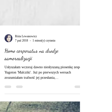
Róża Lewanowicz
7 paź 2018
1 minut(y) czytania
Homo corporatus na drodze
samorealizacji
Usłyszałam wczoraj dawno niesłyszaną piosenkę zespołu
Yugoton 'Malcziki'. Już po pierwszych wersach
zrozumiałam trafność jej przesłania,...